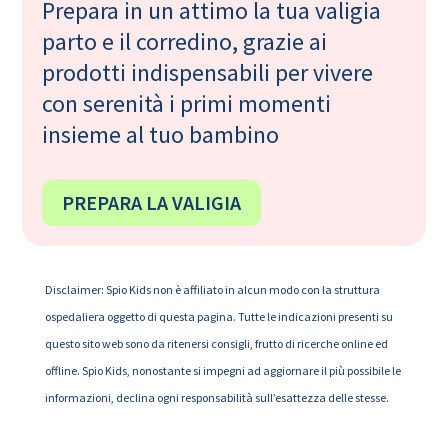
Prepara in un attimo la tua valigia
parto e il corredino, grazie ai
prodotti indispensabili per vivere
con serenità i primi momenti
insieme al tuo bambino
PREPARA LA VALIGIA
Disclaimer: Spio Kids non è affiliato in alcun modo con la struttura
ospedaliera oggetto di questa pagina. Tutte le indicazioni presenti su
questo sito web sono da ritenersi consigli, frutto di ricerche online ed
offline. Spio Kids, nonostante si impegni ad aggiornare il più possibile le
informazioni, declina ogni responsabilità sull’esattezza delle stesse.