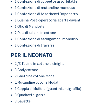
1 Confezione di coppette assorbilatte
1 Confezione di mutandine monouso
1 Confezione di Assorbenti Dopoparto
1 Guaina Post-operatoria aperta davanti
1 Olio di Mandorle
2 Paia di calzini in cotone
1 Confezione di asciugamani monouso
1 Confezione di traverse
PER IL NEONATO
2 /3 Tutine in cotone o ciniglia
3 Body cotone
2 Ghettine cotone Modal
2 Mutandine cotone Modal
1 Coppia di Muffole (guantini antigraffio)
3 Quadrati di garza
3 Bavette