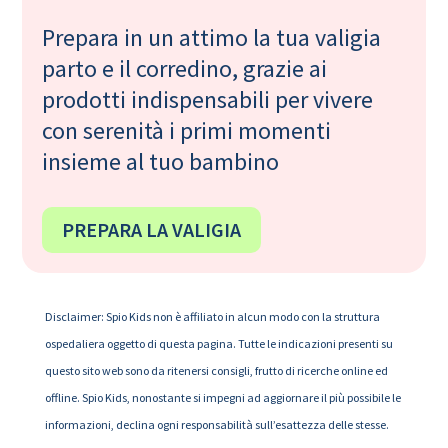
Prepara in un attimo la tua valigia
parto e il corredino, grazie ai
prodotti indispensabili per vivere
con serenità i primi momenti
insieme al tuo bambino
PREPARA LA VALIGIA
Disclaimer: Spio Kids non è affiliato in alcun modo con la struttura
ospedaliera oggetto di questa pagina. Tutte le indicazioni presenti su
questo sito web sono da ritenersi consigli, frutto di ricerche online ed
offline. Spio Kids, nonostante si impegni ad aggiornare il più possibile le
informazioni, declina ogni responsabilità sull’esattezza delle stesse.