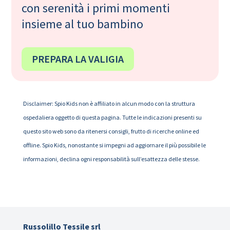
con serenità i primi momenti
insieme al tuo bambino
PREPARA LA VALIGIA
Disclaimer: Spio Kids non è affiliato in alcun modo con la struttura
ospedaliera oggetto di questa pagina. Tutte le indicazioni presenti su
questo sito web sono da ritenersi consigli, frutto di ricerche online ed
offline. Spio Kids, nonostante si impegni ad aggiornare il più possibile le
informazioni, declina ogni responsabilità sull’esattezza delle stesse.
Russolillo Tessile srl