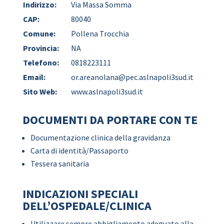
Indirizzo:
Via Massa Somma
CAP:
80040
Comune:
Pollena Trocchia
Provincia:
NA
Telefono:
0818223111
Email:
or.areanolana@pec.aslnapoli3sud.it
Sito Web:
www.aslnapoli3sud.it
DOCUMENTI DA PORTARE CON TE
Documentazione clinica della gravidanza
Carta di identità/Passaporto
Tessera sanitaria
INDICAZIONI SPECIALI
DELL’OSPEDALE/CLINICA
Utilizzare sempre abbigliamento adeguato alla