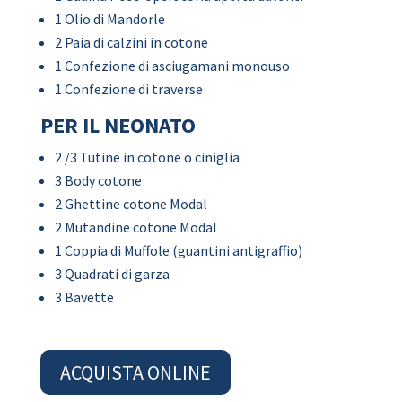
1 Olio di Mandorle
2 Paia di calzini in cotone
1 Confezione di asciugamani monouso
1 Confezione di traverse
PER IL NEONATO
2 /3 Tutine in cotone o ciniglia
3 Body cotone
2 Ghettine cotone Modal
2 Mutandine cotone Modal
1 Coppia di Muffole (guantini antigraffio)
3 Quadrati di garza
3 Bavette
ACQUISTA ONLINE