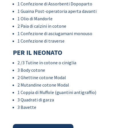
1 Confezione di Assorbenti Dopoparto
1 Guaina Post-operatoria aperta davanti
1 Olio di Mandorle
2 Paia di calzini in cotone
1 Confezione di asciugamani monouso
1 Confezione di traverse
PER IL NEONATO
2 /3 Tutine in cotone o ciniglia
3 Body cotone
2 Ghettine cotone Modal
2 Mutandine cotone Modal
1 Coppia di Muffole (guantini antigraffio)
3 Quadrati di garza
3 Bavette