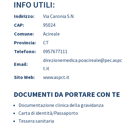
INFO UTILI:
Indirizzo:
Via Caronia S.N.
CAP:
95024
Comune:
Acireale
Provincia:
CT
Telefono:
0957677111
direzionemedica.poacireale@pec.aspc
Email:
t.it
Sito Web:
www.aspct.it
DOCUMENTI DA PORTARE CON TE
Documentazione clinica della gravidanza
Carta di identità/Passaporto
Tessera sanitaria