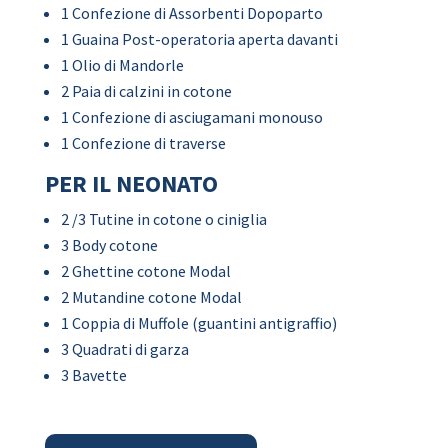
1 Confezione di Assorbenti Dopoparto
1 Guaina Post-operatoria aperta davanti
1 Olio di Mandorle
2 Paia di calzini in cotone
1 Confezione di asciugamani monouso
1 Confezione di traverse
PER IL NEONATO
2 /3 Tutine in cotone o ciniglia
3 Body cotone
2 Ghettine cotone Modal
2 Mutandine cotone Modal
1 Coppia di Muffole (guantini antigraffio)
3 Quadrati di garza
3 Bavette