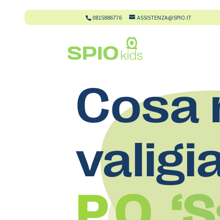
0815886776
ASSISTENZA@SPIO.IT
Cosa 
valigi
P.O. ‘