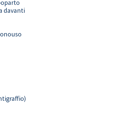
poparto
a davanti
monouso
tigraffio)