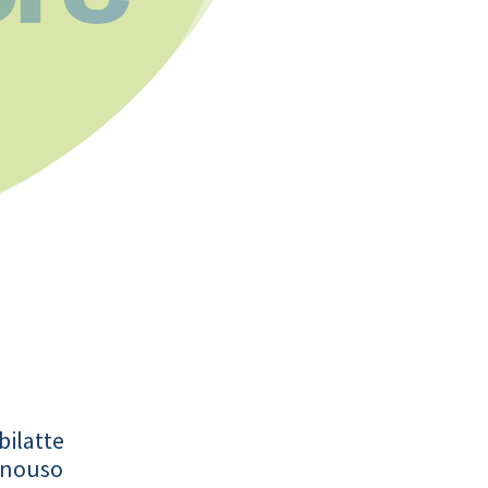
bilatte
onouso