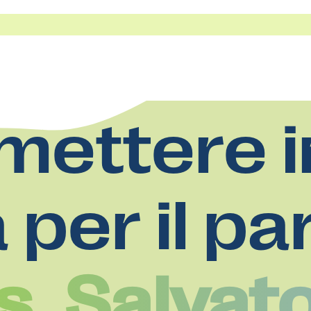
mettere i
a per il pa
Ss. Salvat