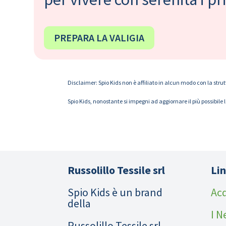
PREPARA LA VALIGIA
Disclaimer: Spio Kids non è affiliato in alcun modo con la strut
Spio Kids, nonostante si impegni ad aggiornare il più possibile 
Russolillo Tessile srl
Lin
Spio Kids è un brand
Acq
della
I N
Russolillo Tessile srl