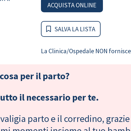
ACQUISTA ONLINE
SALVA LA LISTA
La Clinica/Ospedale NON fornisce 
cosa per il parto?
tto il necessario per te.
valigia parto e il corredino, grazie
primi momenti insieme al tuo bam