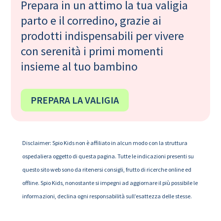
Prepara in un attimo la tua valigia
parto e il corredino, grazie ai
prodotti indispensabili per vivere
con serenità i primi momenti
insieme al tuo bambino
PREPARA LA VALIGIA
Disclaimer: Spio Kids non è affiliato in alcun modo con la struttura
ospedaliera oggetto di questa pagina. Tutte le indicazioni presenti su
questo sito web sono da ritenersi consigli, frutto di ricerche online ed
offline. Spio Kids, nonostante si impegni ad aggiornare il più possibile le
informazioni, declina ogni responsabilità sull’esattezza delle stesse.