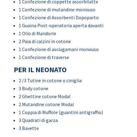
1 Confezione di coppette assorbilatte
1 Confezione di mutandine monouso
1 Confezione di Assorbenti Dopoparto
1 Guaina Post-operatoria aperta davanti
1 Olio di Mandorle
2 Paia di calzini in cotone
1 Confezione di asciugamani monouso
1 Confezione di traverse
PER IL NEONATO
2 /3 Tutine in cotone o ciniglia
3 Body cotone
2 Ghettine cotone Modal
2 Mutandine cotone Modal
1 Coppia di Muffole (guantini antigraffio)
3 Quadrati di garza
3 Bavette