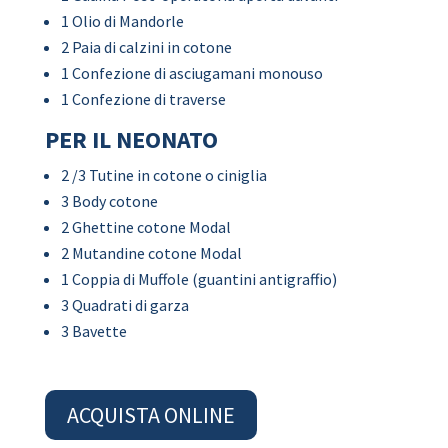
1 Olio di Mandorle
2 Paia di calzini in cotone
1 Confezione di asciugamani monouso
1 Confezione di traverse
PER IL NEONATO
2 /3 Tutine in cotone o ciniglia
3 Body cotone
2 Ghettine cotone Modal
2 Mutandine cotone Modal
1 Coppia di Muffole (guantini antigraffio)
3 Quadrati di garza
3 Bavette
ACQUISTA ONLINE