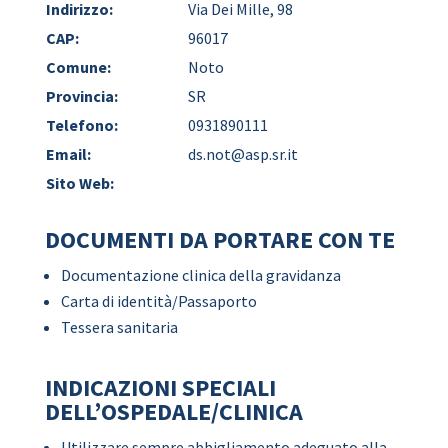
Indirizzo:
Via Dei Mille, 98
CAP:
96017
Comune:
Noto
Provincia:
SR
Telefono:
0931890111
Email:
ds.not@asp.sr.it
Sito Web:
DOCUMENTI DA PORTARE CON TE
Documentazione clinica della gravidanza
Carta di identità/Passaporto
Tessera sanitaria
INDICAZIONI SPECIALI
DELL’OSPEDALE/CLINICA
Utilizzare sempre abbigliamento adeguato alla