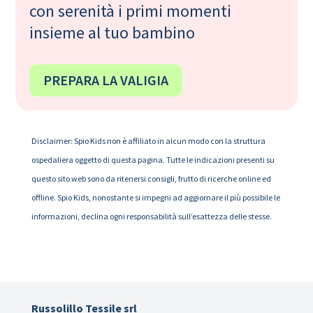
con serenità i primi momenti
insieme al tuo bambino
PREPARA LA VALIGIA
Disclaimer: Spio Kids non è affiliato in alcun modo con la struttura
ospedaliera oggetto di questa pagina. Tutte le indicazioni presenti su
questo sito web sono da ritenersi consigli, frutto di ricerche online ed
offline. Spio Kids, nonostante si impegni ad aggiornare il più possibile le
informazioni, declina ogni responsabilità sull’esattezza delle stesse.
Russolillo Tessile srl