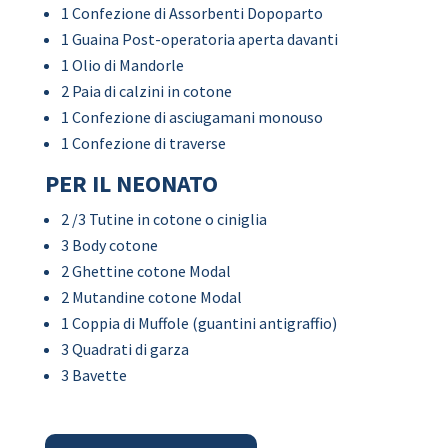
1 Confezione di Assorbenti Dopoparto
1 Guaina Post-operatoria aperta davanti
1 Olio di Mandorle
2 Paia di calzini in cotone
1 Confezione di asciugamani monouso
1 Confezione di traverse
PER IL NEONATO
2 /3 Tutine in cotone o ciniglia
3 Body cotone
2 Ghettine cotone Modal
2 Mutandine cotone Modal
1 Coppia di Muffole (guantini antigraffio)
3 Quadrati di garza
3 Bavette