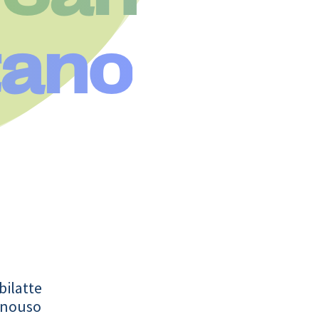
tano
bilatte
onouso