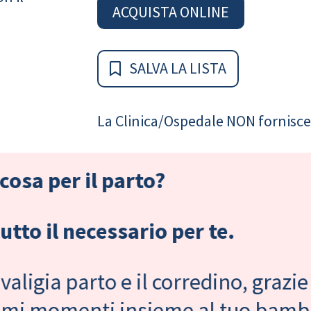
ACQUISTA ONLINE
SALVA LA LISTA
La Clinica/Ospedale NON fornisce 
cosa per il parto?
tto il necessario per te.
valigia parto e il corredino, grazie
primi momenti insieme al tuo bam