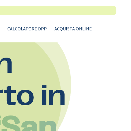
CALCOLATORE DPP
ACQUISTA ONLINE
n
rto in
‘San