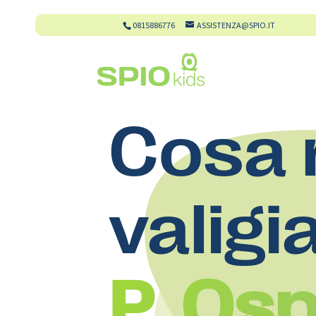
0815886776
ASSISTENZA@SPIO.IT
Cosa 
valigi
P. Os