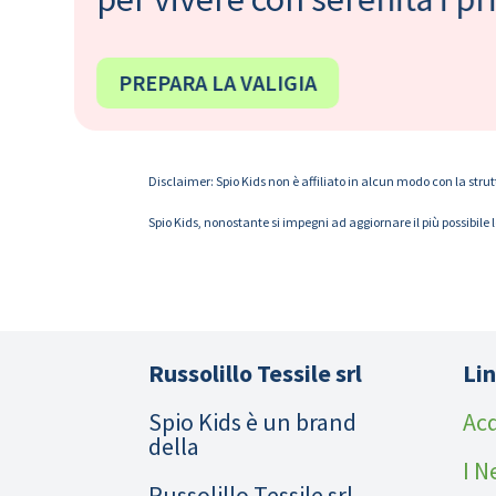
PREPARA LA VALIGIA
Disclaimer: Spio Kids non è affiliato in alcun modo con la strut
Spio Kids, nonostante si impegni ad aggiornare il più possibile 
Russolillo Tessile srl
Lin
Spio Kids è un brand
Acq
della
I N
Russolillo Tessile srl