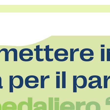
mettere i
a per il pa
pedaliero 