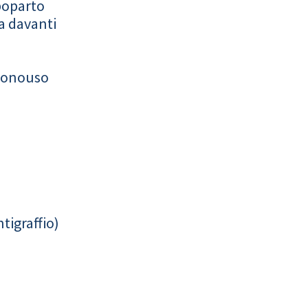
poparto
a davanti
monouso
tigraffio)