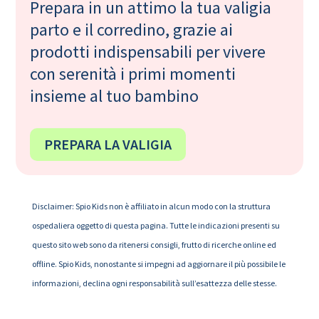
Prepara in un attimo la tua valigia
parto e il corredino, grazie ai
prodotti indispensabili per vivere
con serenità i primi momenti
insieme al tuo bambino
PREPARA LA VALIGIA
Disclaimer: Spio Kids non è affiliato in alcun modo con la struttura
ospedaliera oggetto di questa pagina. Tutte le indicazioni presenti su
questo sito web sono da ritenersi consigli, frutto di ricerche online ed
offline. Spio Kids, nonostante si impegni ad aggiornare il più possibile le
informazioni, declina ogni responsabilità sull’esattezza delle stesse.