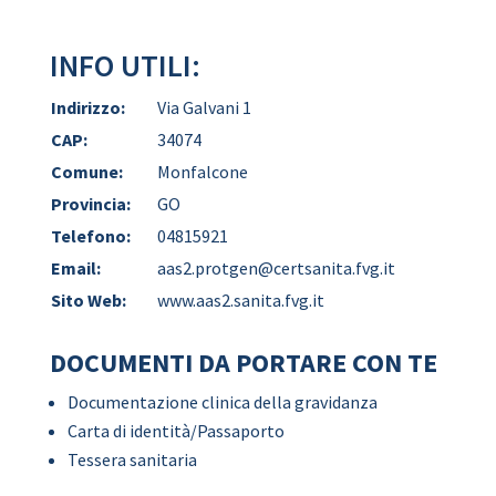
INFO UTILI:
Indirizzo:
Via Galvani 1
CAP:
34074
Comune:
Monfalcone
Provincia:
GO
Telefono:
04815921
Email:
aas2.protgen@certsanita.fvg.it
Sito Web:
www.aas2.sanita.fvg.it
DOCUMENTI DA PORTARE CON TE
Documentazione clinica della gravidanza
Carta di identità/Passaporto
Tessera sanitaria