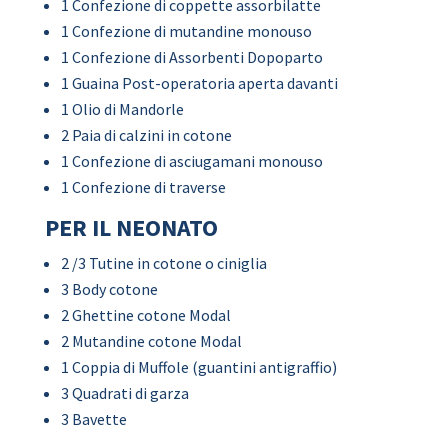
1 Confezione di coppette assorbilatte
1 Confezione di mutandine monouso
1 Confezione di Assorbenti Dopoparto
1 Guaina Post-operatoria aperta davanti
1 Olio di Mandorle
2 Paia di calzini in cotone
1 Confezione di asciugamani monouso
1 Confezione di traverse
PER IL NEONATO
2 /3 Tutine in cotone o ciniglia
3 Body cotone
2 Ghettine cotone Modal
2 Mutandine cotone Modal
1 Coppia di Muffole (guantini antigraffio)
3 Quadrati di garza
3 Bavette