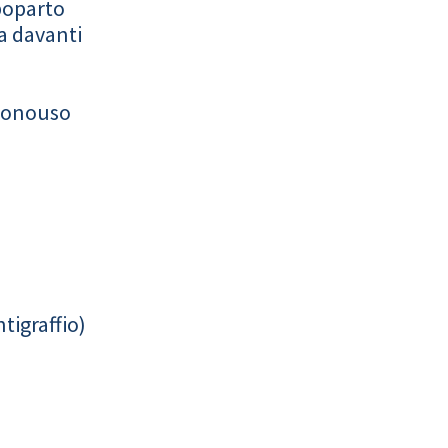
poparto
a davanti
monouso
tigraffio)