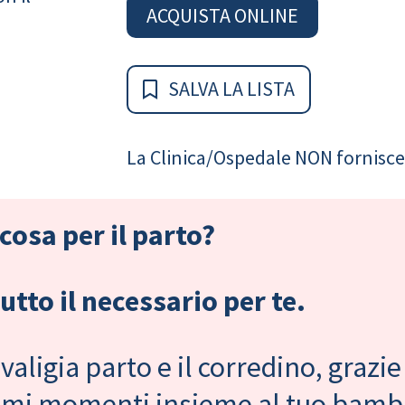
ACQUISTA ONLINE
SALVA LA LISTA
La Clinica/Ospedale NON fornisce 
cosa per il parto?
tto il necessario per te.
valigia parto e il corredino, grazie
primi momenti insieme al tuo bam