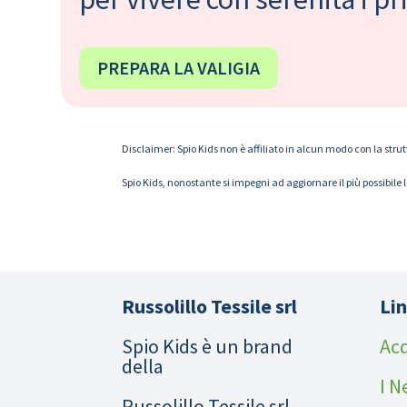
PREPARA LA VALIGIA
Disclaimer: Spio Kids non è affiliato in alcun modo con la strut
Spio Kids, nonostante si impegni ad aggiornare il più possibile 
Russolillo Tessile srl
Lin
Spio Kids è un brand
Acq
della
I N
Russolillo Tessile srl