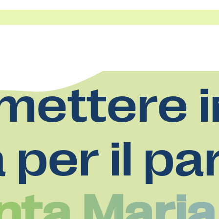
mettere i
a per il pa
nta Maria