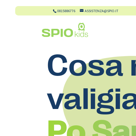
0815886776
ASSISTENZA@SPIO.IT
Cosa 
valigi
Po Sa