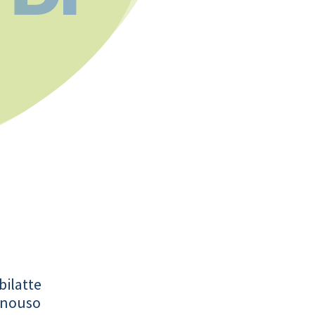
bilatte
onouso