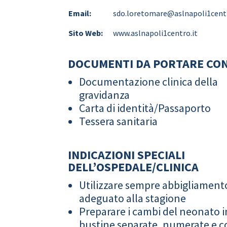
Email:
sdo.loretomare@aslnapoli1centr
Sito Web:
www.aslnapoli1centro.it
DOCUMENTI DA PORTARE CON
Documentazione clinica della
gravidanza
Carta di identità/Passaporto
Tessera sanitaria
INDICAZIONI SPECIALI
DELL’OSPEDALE/CLINICA
Utilizzare sempre abbigliament
adeguato alla stagione
Preparare i cambi del neonato i
bustine separate, numerate e co