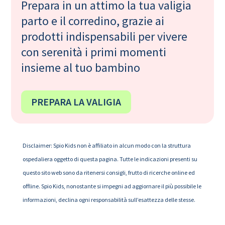
Prepara in un attimo la tua valigia
parto e il corredino, grazie ai
prodotti indispensabili per vivere
con serenità i primi momenti
insieme al tuo bambino
PREPARA LA VALIGIA
Disclaimer: Spio Kids non è affiliato in alcun modo con la struttura
ospedaliera oggetto di questa pagina. Tutte le indicazioni presenti su
questo sito web sono da ritenersi consigli, frutto di ricerche online ed
offline. Spio Kids, nonostante si impegni ad aggiornare il più possibile le
informazioni, declina ogni responsabilità sull’esattezza delle stesse.