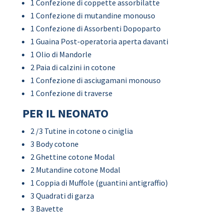
1 Confezione di coppette assorbilatte
1 Confezione di mutandine monouso
1 Confezione di Assorbenti Dopoparto
1 Guaina Post-operatoria aperta davanti
1 Olio di Mandorle
2 Paia di calzini in cotone
1 Confezione di asciugamani monouso
1 Confezione di traverse
PER IL NEONATO
2 /3 Tutine in cotone o ciniglia
3 Body cotone
2 Ghettine cotone Modal
2 Mutandine cotone Modal
1 Coppia di Muffole (guantini antigraffio)
3 Quadrati di garza
3 Bavette