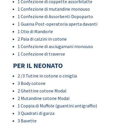
1 Confezione di coppette assorbilatte
1 Confezione di mutandine monouso
1 Confezione di Assorbenti Dopoparto
1 Guaina Post-operatoria aperta davanti
1 Olio di Mandorle
2 Paia di calzini in cotone
1 Confezione di asciugamani monouso
1 Confezione di traverse
PER IL NEONATO
2 /3 Tutine in cotone o ciniglia
3 Body cotone
2 Ghettine cotone Modal
2 Mutandine cotone Modal
1 Coppia di Muffole (guantini antigraffio)
3 Quadrati di garza
3 Bavette