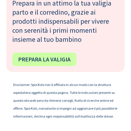
Prepara in un attimo la tua valigia
parto e il corredino, grazie ai
prodotti indispensabili per vivere
con serenità i primi momenti
insieme al tuo bambino
PREPARA LA VALIGIA
Disclaimer: Spio Kids non è affiliato in alcun modo con la struttura
ospedaliera oggetto di questa pagina. Tutte le indicazioni presenti su
questo sito web sono da ritenersi consigli, frutto di ricerche online ed
offline. Spio Kids, nonostante si impegni ad aggiornare il più possibile le
informazioni, declina ogni responsabilità sull’esattezza delle stesse.