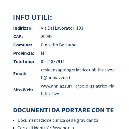
INFO UTILI:
Indirizzo:
Via Dei Lavoratori 133
CAP:
20092
Comune:
Cinisello Balsamo
Provincia:
MI
Telefono:
02 61837911
residenzapologeriatricoriabilitativoc
Email:
b@anniazzurri
www.anniazzurri.it/polo-griatrico-ria
Sito Web:
bilitativo
DOCUMENTI DA PORTARE CON TE
Documentazione clinica della gravidanza
Carta di identità/Passaporto