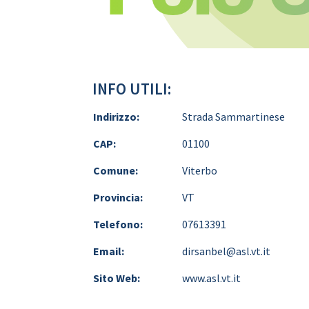
INFO UTILI:
Indirizzo:
Strada Sammartinese
CAP:
01100
Comune:
Viterbo
Provincia:
VT
Telefono:
07613391
Email:
dirsanbel@asl.vt.it
Sito Web:
www.asl.vt.it