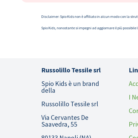
Disclaimer: Spio Kids non è affiliato in alcun modo con la strut
Spio Kids, nonostante si impegni ad aggiornare il più possibile 
Russolillo Tessile srl
Lin
Spio Kids è un brand
Acq
della
I N
Russolillo Tessile srl
Cor
Via Cervantes De
Saavedra, 55
Pri
80133 Napoli (NA)
Coo