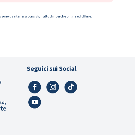
ono da ritenersi consigli, frutto di ricerche online ed offline.
Seguici sui Social
e
za,
rte