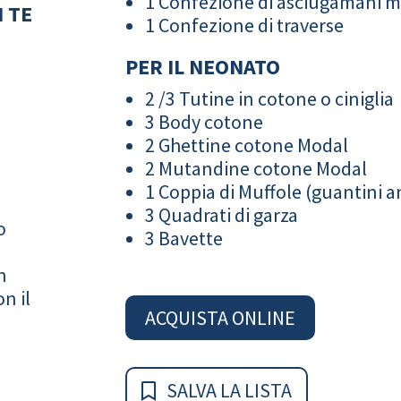
1 Confezione di asciugamani 
 TE
1 Confezione di traverse
PER IL NEONATO
2 /3 Tutine in cotone o ciniglia
3 Body cotone
2 Ghettine cotone Modal
2 Mutandine cotone Modal
1 Coppia di Muffole (guantini an
3 Quadrati di garza
o
3 Bavette
n
n il
ACQUISTA ONLINE
SALVA LA LISTA