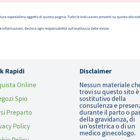
tura ospedaliera oggetto di questa pagina. Tutte le indicazioni presenti su questo sito web s
le informazioni, declina ogni responsabilità sull’esattezza delle stesse.
k Rapidi
Disclaimer
uista Online
Nessun materiale ch
trovi su questo sito è
egozi Spio
sostitutivo della
consulenza e presen
si Preparto
durante il parto o pa
della gravidanza, di
vacy Policy
un’ostetrica o di un
medico ginecologo.
kie Policy