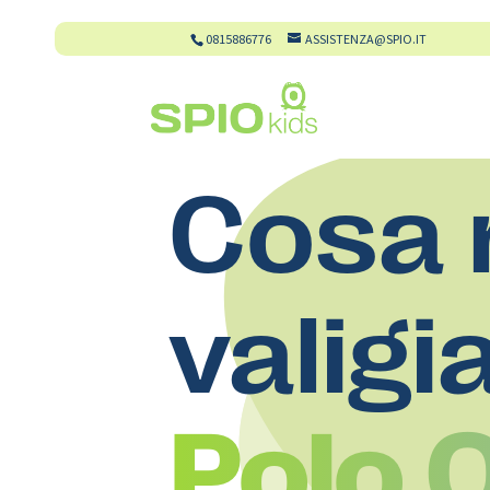
0815886776
ASSISTENZA@SPIO.IT
Cosa 
valigi
Polo 