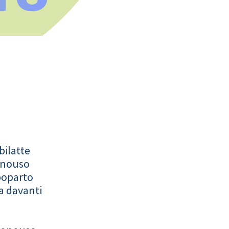
bilatte
onouso
poparto
a davanti