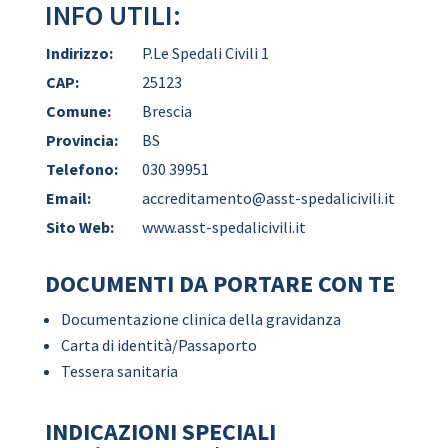
INFO UTILI:
Indirizzo:
P.Le Spedali Civili 1
CAP:
25123
Comune:
Brescia
Provincia:
BS
Telefono:
030 39951
Email:
accreditamento@asst-spedalicivili.it
Sito Web:
www.asst-spedalicivili.it
DOCUMENTI DA PORTARE CON TE
Documentazione clinica della gravidanza
Carta di identità/Passaporto
Tessera sanitaria
INDICAZIONI SPECIALI