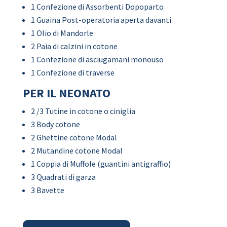
1 Confezione di Assorbenti Dopoparto
1 Guaina Post-operatoria aperta davanti
1 Olio di Mandorle
2 Paia di calzini in cotone
1 Confezione di asciugamani monouso
1 Confezione di traverse
PER IL NEONATO
2 /3 Tutine in cotone o ciniglia
3 Body cotone
2 Ghettine cotone Modal
2 Mutandine cotone Modal
1 Coppia di Muffole (guantini antigraffio)
3 Quadrati di garza
3 Bavette