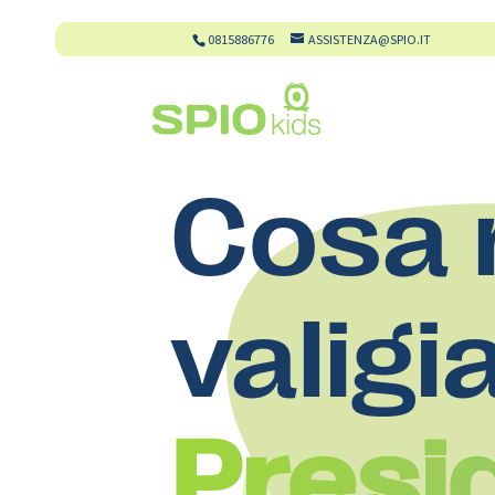
0815886776
ASSISTENZA@SPIO.IT
Cosa 
valigi
Presi