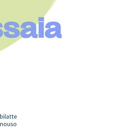
ssaia
bilatte
onouso