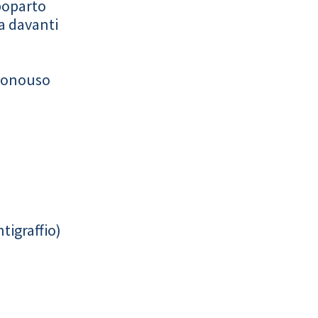
poparto
a davanti
monouso
tigraffio)