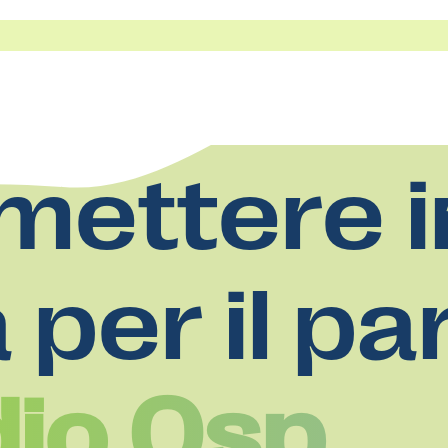
mettere i
a per il pa
dio Osp.