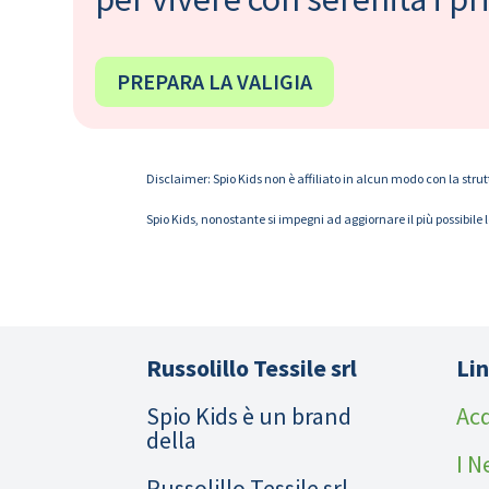
PREPARA LA VALIGIA
Disclaimer: Spio Kids non è affiliato in alcun modo con la strut
Spio Kids, nonostante si impegni ad aggiornare il più possibile 
Russolillo Tessile srl
Lin
Spio Kids è un brand
Acq
della
I N
Russolillo Tessile srl