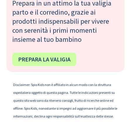
Prepara in un attimo la tua valigia
parto e il corredino, grazie ai
prodotti indispensabili per vivere
con serenità i primi momenti
insieme al tuo bambino
PREPARA LA VALIGIA
Disclaimer: Spio Kids non è affiliato in alcun modo con la struttura
ospedaliera oggetto di questa pagina. Tutte le indicazioni presenti su
questo sito web sono da ritenersi consigli, frutto di ricerche online ed
offline. Spio Kids, nonostante si impegni ad aggiornare il più possibile le
informazioni, declina ogni responsabilità sull’esattezza delle stesse.