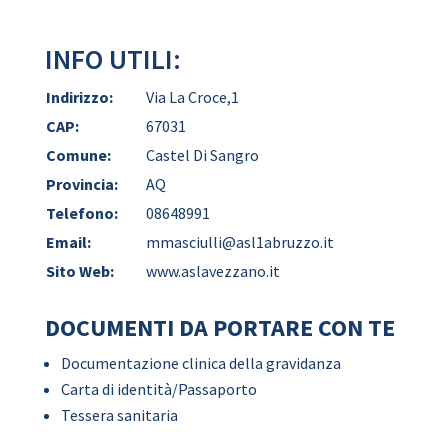
INFO UTILI:
Indirizzo:
Via La Croce,1
CAP:
67031
Comune:
Castel Di Sangro
Provincia:
AQ
Telefono:
08648991
Email:
mmasciulli@asl1abruzzo.it
Sito Web:
www.aslavezzano.it
DOCUMENTI DA PORTARE CON TE
Documentazione clinica della gravidanza
Carta di identità/Passaporto
Tessera sanitaria