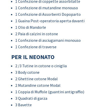
1 Confezione di coppette assorbilatte
1 Confezione di mutandine monouso
1 Confezione di Assorbenti Dopoparto
1 Guaina Post-operatoria aperta davanti
1 Olio di Mandorle
2 Paia di calzini in cotone
1 Confezione di asciugamani monouso
1 Confezione di traverse
PER IL NEONATO
2 /3 Tutine in cotone o ciniglia
3 Body cotone
2 Ghettine cotone Modal
2 Mutandine cotone Modal
1 Coppia di Muffole (guantini antigraffio)
3 Quadrati di garza
3 Bavette