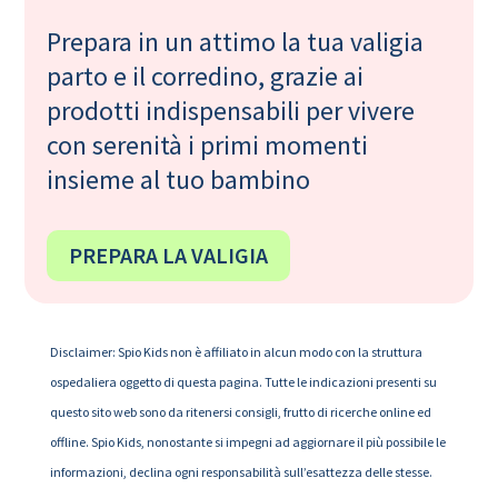
Prepara in un attimo la tua valigia
parto e il corredino, grazie ai
prodotti indispensabili per vivere
con serenità i primi momenti
insieme al tuo bambino
PREPARA LA VALIGIA
Disclaimer: Spio Kids non è affiliato in alcun modo con la struttura
ospedaliera oggetto di questa pagina. Tutte le indicazioni presenti su
questo sito web sono da ritenersi consigli, frutto di ricerche online ed
offline. Spio Kids, nonostante si impegni ad aggiornare il più possibile le
informazioni, declina ogni responsabilità sull’esattezza delle stesse.