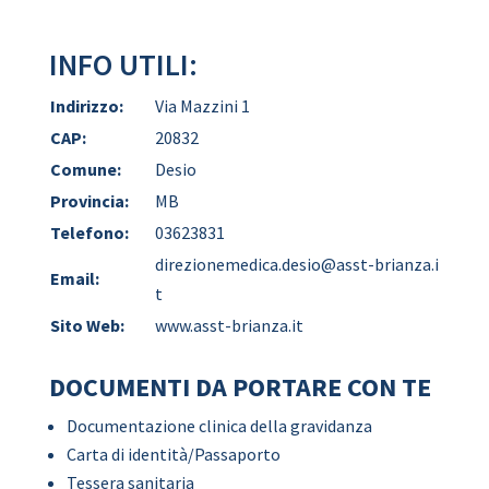
INFO UTILI:
Indirizzo:
Via Mazzini 1
CAP:
20832
Comune:
Desio
Provincia:
MB
Telefono:
03623831
direzionemedica.desio@asst-brianza.i
Email:
t
Sito Web:
www.asst-brianza.it
DOCUMENTI DA PORTARE CON TE
Documentazione clinica della gravidanza
Carta di identità/Passaporto
Tessera sanitaria