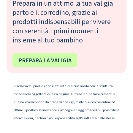
Prepara in un attimo la tua valigia
parto e il corredino, grazie ai
prodotti indispensabili per vivere
con serenità i primi momenti
insieme al tuo bambino
PREPARA LA VALIGIA
Disclaimer: Spio Kids non è affiliato in alcun modo con la struttura
ospedaliera oggetto di questa pagina. Tutte le indicazioni presenti su
questo sito web sono da ritenersi consigli, frutto di ricerche online ed
offline. Spio Kids, nonostante si impegni ad aggiornare il più possibile le
informazioni, declina ogni responsabilità sull’esattezza delle stesse.