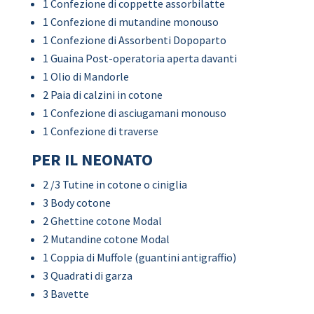
1 Confezione di coppette assorbilatte
1 Confezione di mutandine monouso
1 Confezione di Assorbenti Dopoparto
1 Guaina Post-operatoria aperta davanti
1 Olio di Mandorle
2 Paia di calzini in cotone
1 Confezione di asciugamani monouso
1 Confezione di traverse
PER IL NEONATO
2 /3 Tutine in cotone o ciniglia
3 Body cotone
2 Ghettine cotone Modal
2 Mutandine cotone Modal
1 Coppia di Muffole (guantini antigraffio)
3 Quadrati di garza
3 Bavette