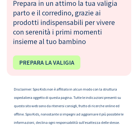
Prepara in un attimo la tua valigia
parto e il corredino, grazie ai
prodotti indispensabili per vivere
con serenità i primi momenti
insieme al tuo bambino
PREPARA LA VALIGIA
Disclaimer: Spio Kids non è affiliato in alcun modo con la struttura
ospedaliera oggetto di questa pagina. Tutte le indicazioni presenti su
questo sito web sono da ritenersi consigli, frutto di ricerche online ed
offline. Spio Kids, nonostante si impegni ad aggiornare il più possibile le
informazioni, declina ogni responsabilità sull’esattezza delle stesse.