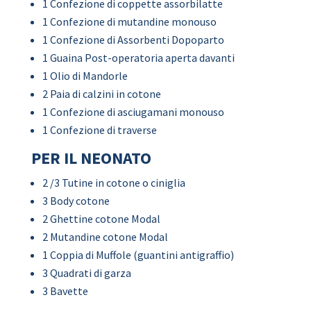
1 Confezione di coppette assorbilatte
1 Confezione di mutandine monouso
1 Confezione di Assorbenti Dopoparto
1 Guaina Post-operatoria aperta davanti
1 Olio di Mandorle
2 Paia di calzini in cotone
1 Confezione di asciugamani monouso
1 Confezione di traverse
PER IL NEONATO
2 /3 Tutine in cotone o ciniglia
3 Body cotone
2 Ghettine cotone Modal
2 Mutandine cotone Modal
1 Coppia di Muffole (guantini antigraffio)
3 Quadrati di garza
3 Bavette