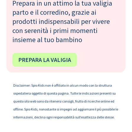
Prepara in un attimo la tua valigia
parto e il corredino, grazie ai
prodotti indispensabili per vivere
con serenità i primi momenti
insieme al tuo bambino
PREPARA LA VALIGIA
Disclaimer: Spio Kids non è affiliato in alcun modo con la struttura
ospedaliera oggetto di questa pagina. Tutte le indicazioni presenti su
questo sito web sono da ritenersi consigli, frutto di ricerche online ed
offline. Spio Kids, nonostante si impegni ad aggiornare il più possibile le
informazioni, declina ogni responsabilità sull’esattezza delle stesse.