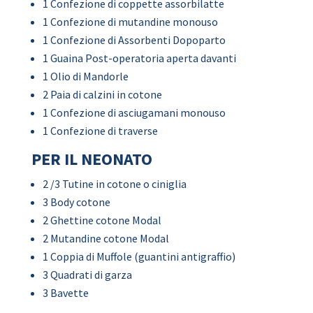
1 Confezione di coppette assorbilatte
1 Confezione di mutandine monouso
1 Confezione di Assorbenti Dopoparto
1 Guaina Post-operatoria aperta davanti
1 Olio di Mandorle
2 Paia di calzini in cotone
1 Confezione di asciugamani monouso
1 Confezione di traverse
PER IL NEONATO
2 /3 Tutine in cotone o ciniglia
3 Body cotone
2 Ghettine cotone Modal
2 Mutandine cotone Modal
1 Coppia di Muffole (guantini antigraffio)
3 Quadrati di garza
3 Bavette