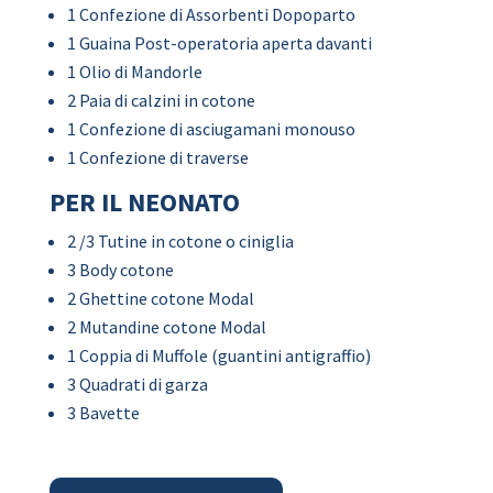
1 Confezione di Assorbenti Dopoparto
1 Guaina Post-operatoria aperta davanti
1 Olio di Mandorle
2 Paia di calzini in cotone
1 Confezione di asciugamani monouso
1 Confezione di traverse
PER IL NEONATO
2 /3 Tutine in cotone o ciniglia
3 Body cotone
2 Ghettine cotone Modal
2 Mutandine cotone Modal
1 Coppia di Muffole (guantini antigraffio)
3 Quadrati di garza
3 Bavette