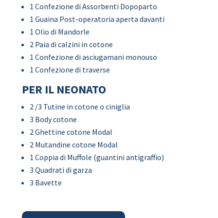
1 Confezione di Assorbenti Dopoparto
1 Guaina Post-operatoria aperta davanti
1 Olio di Mandorle
2 Paia di calzini in cotone
1 Confezione di asciugamani monouso
1 Confezione di traverse
PER IL NEONATO
2 /3 Tutine in cotone o ciniglia
3 Body cotone
2 Ghettine cotone Modal
2 Mutandine cotone Modal
1 Coppia di Muffole (guantini antigraffio)
3 Quadrati di garza
3 Bavette