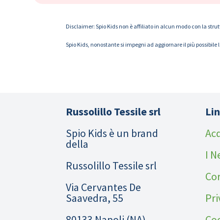
Disclaimer: Spio Kids non è affiliato in alcun modo con la strut
Spio Kids, nonostante si impegni ad aggiornare il più possibile 
Russolillo Tessile srl
Lin
Spio Kids è un brand
Acq
della
I N
Russolillo Tessile srl
Cor
Via Cervantes De
Saavedra, 55
Pri
80133 Napoli (NA)
Coo