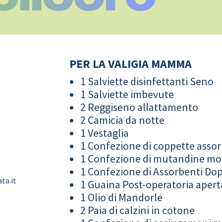
PER LA VALIGIA MAMMA
1 Salviette disinfettanti Seno
1 Salviette imbevute
2 Reggiseno allattamento
2 Camicia da notte
1 Vestaglia
1 Confezione di coppette assor
1 Confezione di mutandine m
1 Confezione di Assorbenti Do
ta.it
1 Guaina Post-operatoria apert
1 Olio di Mandorle
2 Paia di calzini in cotone