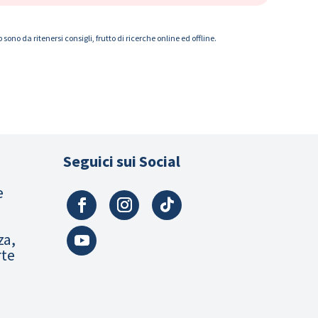
ono da ritenersi consigli, frutto di ricerche online ed offline.
Seguici sui Social
e
za,
rte