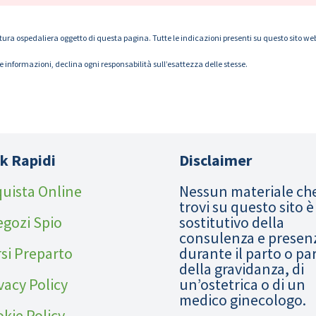
tura ospedaliera oggetto di questa pagina. Tutte le indicazioni presenti su questo sito web s
le informazioni, declina ogni responsabilità sull’esattezza delle stesse.
k Rapidi
Disclaimer
uista Online
Nessun materiale ch
trovi su questo sito è
egozi Spio
sostitutivo della
consulenza e presen
si Preparto
durante il parto o pa
della gravidanza, di
vacy Policy
un’ostetrica o di un
medico ginecologo.
kie Policy