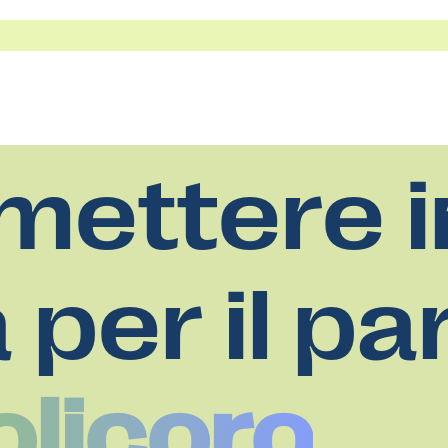
mettere i
a per il pa
olicoro