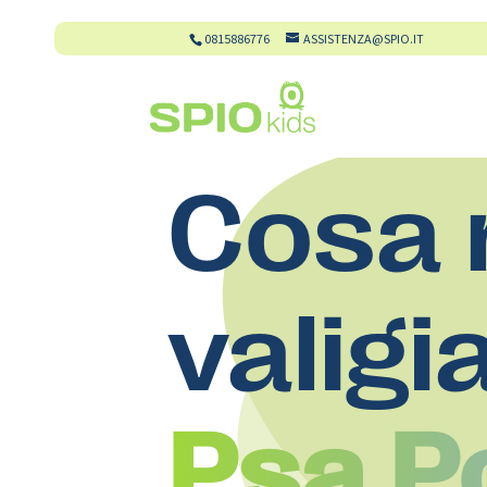
0815886776
ASSISTENZA@SPIO.IT
Cosa 
valigi
Psa P