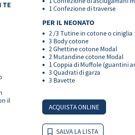
1 Confezione di asciugamani 
 TE
1 Confezione di traverse
PER IL NEONATO
2 /3 Tutine in cotone o ciniglia
3 Body cotone
2 Ghettine cotone Modal
2 Mutandine cotone Modal
1 Coppia di Muffole (guantini an
3 Quadrati di garza
o
3 Bavette
n
n il
ACQUISTA ONLINE
SALVA LA LISTA