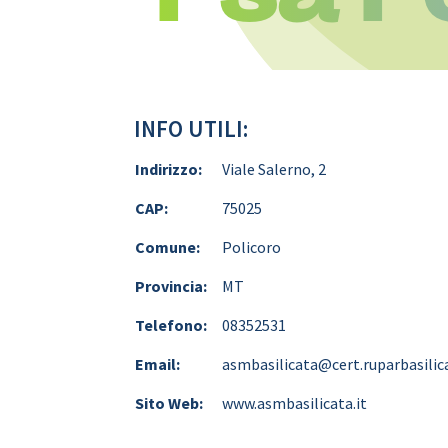
INFO UTILI:
Indirizzo:
Viale Salerno, 2
CAP:
75025
Comune:
Policoro
Provincia:
MT
Telefono:
08352531
Email:
asmbasilicata@cert.ruparbasilica
Sito Web:
www.asmbasilicata.it