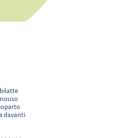
bilatte
onouso
poparto
a davanti