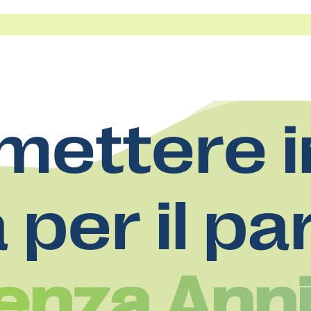
mettere i
a per il pa
enza Ann