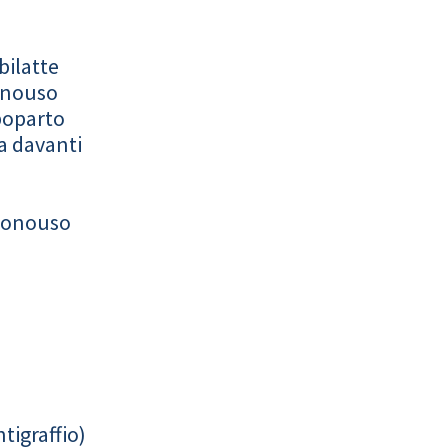
bilatte
onouso
poparto
a davanti
monouso
tigraffio)