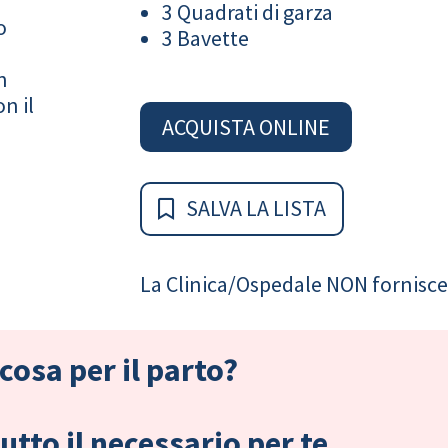
3 Quadrati di garza
o
3 Bavette
n
n il
ACQUISTA ONLINE
SALVA LA LISTA
La Clinica/Ospedale NON fornisce 
cosa per il parto?
tto il necessario per te.