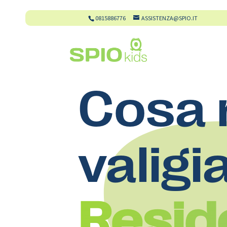
0815886776
ASSISTENZA@SPIO.IT
Cosa 
valigi
Resid