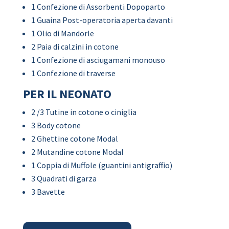
1 Confezione di Assorbenti Dopoparto
1 Guaina Post-operatoria aperta davanti
1 Olio di Mandorle
2 Paia di calzini in cotone
1 Confezione di asciugamani monouso
1 Confezione di traverse
PER IL NEONATO
2 /3 Tutine in cotone o ciniglia
3 Body cotone
2 Ghettine cotone Modal
2 Mutandine cotone Modal
1 Coppia di Muffole (guantini antigraffio)
3 Quadrati di garza
3 Bavette