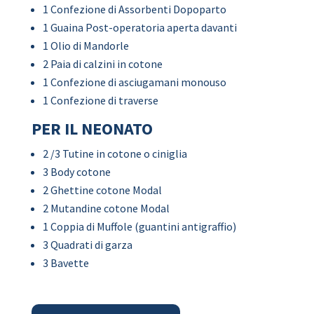
1 Confezione di Assorbenti Dopoparto
1 Guaina Post-operatoria aperta davanti
1 Olio di Mandorle
2 Paia di calzini in cotone
1 Confezione di asciugamani monouso
1 Confezione di traverse
PER IL NEONATO
2 /3 Tutine in cotone o ciniglia
3 Body cotone
2 Ghettine cotone Modal
2 Mutandine cotone Modal
1 Coppia di Muffole (guantini antigraffio)
3 Quadrati di garza
3 Bavette