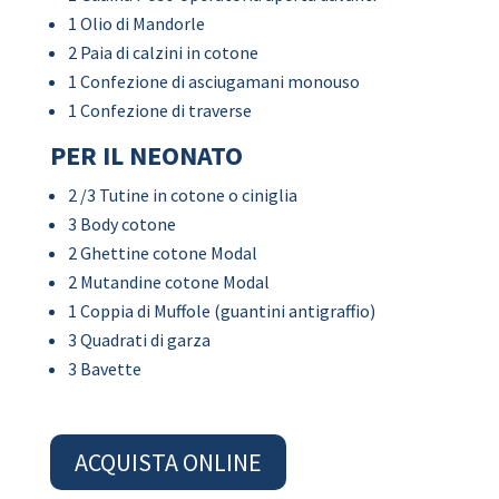
1 Olio di Mandorle
2 Paia di calzini in cotone
1 Confezione di asciugamani monouso
1 Confezione di traverse
PER IL NEONATO
2 /3 Tutine in cotone o ciniglia
3 Body cotone
2 Ghettine cotone Modal
2 Mutandine cotone Modal
1 Coppia di Muffole (guantini antigraffio)
3 Quadrati di garza
3 Bavette
ACQUISTA ONLINE