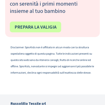
con serenità i primi momenti
insieme al tuo bambino
PREPARA LA VALIGIA
Disclaimer: Spio Kids non è affiliato in alcun modo con la struttura
ospedaliera oggetto di questa pagina. Tutte le indicazioni presenti su
questo sito web sono da ritenersi consigli, frutto di ricerche online ed
offline. Spio Kids, nonostante si impegni ad aggiornare il più possibile le
informazioni, declina ogni responsabilità sull’esattezza delle stesse.
Russolillo Tessile srl