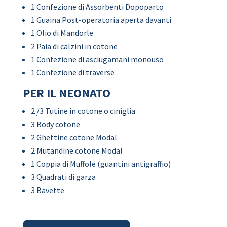
1 Confezione di Assorbenti Dopoparto
1 Guaina Post-operatoria aperta davanti
1 Olio di Mandorle
2 Paia di calzini in cotone
1 Confezione di asciugamani monouso
1 Confezione di traverse
PER IL NEONATO
2 /3 Tutine in cotone o ciniglia
3 Body cotone
2 Ghettine cotone Modal
2 Mutandine cotone Modal
1 Coppia di Muffole (guantini antigraffio)
3 Quadrati di garza
3 Bavette