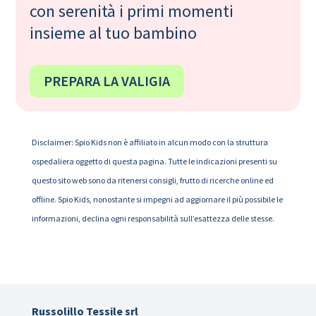
con serenità i primi momenti
insieme al tuo bambino
PREPARA LA VALIGIA
Disclaimer: Spio Kids non è affiliato in alcun modo con la struttura
ospedaliera oggetto di questa pagina. Tutte le indicazioni presenti su
questo sito web sono da ritenersi consigli, frutto di ricerche online ed
offline. Spio Kids, nonostante si impegni ad aggiornare il più possibile le
informazioni, declina ogni responsabilità sull’esattezza delle stesse.
Russolillo Tessile srl