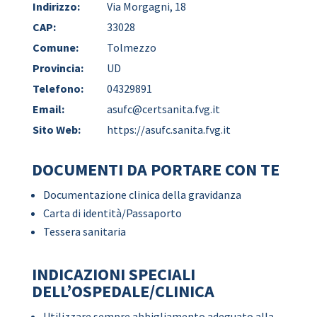
Indirizzo:
Via Morgagni, 18
CAP:
33028
Comune:
Tolmezzo
Provincia:
UD
Telefono:
04329891
Email:
asufc@certsanita.fvg.it
Sito Web:
https://asufc.sanita.fvg.it
DOCUMENTI DA PORTARE CON TE
Documentazione clinica della gravidanza
Carta di identità/Passaporto
Tessera sanitaria
INDICAZIONI SPECIALI
DELL’OSPEDALE/CLINICA
Utilizzare sempre abbigliamento adeguato alla