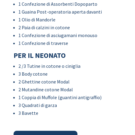
1 Confezione di Assorbenti Dopoparto
1 Guaina Post-operatoria aperta davanti
1 Olio di Mandorle
2 Paia di calzini in cotone
1 Confezione di asciugamani monouso
1 Confezione di traverse
PER IL NEONATO
2 /3 Tutine in cotone o ciniglia
3 Body cotone
2 Ghettine cotone Modal
2 Mutandine cotone Modal
1 Coppia di Muffole (guantini antigraffio)
3 Quadrati di garza
3 Bavette