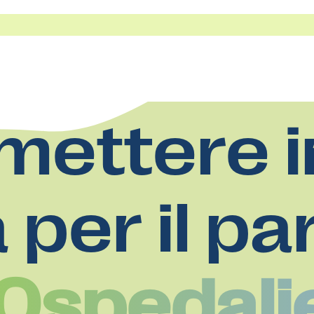
mettere i
a per il pa
 Ospedali