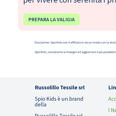
PREPARA LA VALIGIA
Disclaimer: Spio Kids non è affiliato in alcun modo con la strut
Spio Kids, nonostante si impegni ad aggiornare il più possibile 
Russolillo Tessile srl
Lin
Spio Kids è un brand
Acq
della
I N
Russolillo Tessile srl