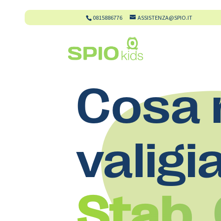
0815886776
ASSISTENZA@SPIO.IT
Cosa 
valigi
Stab.