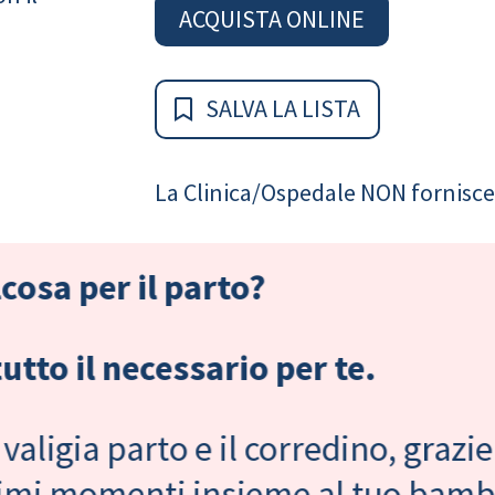
ACQUISTA ONLINE
SALVA LA LISTA
La Clinica/Ospedale NON fornisce 
cosa per il parto?
tto il necessario per te.
valigia parto e il corredino, grazie
primi momenti insieme al tuo bam