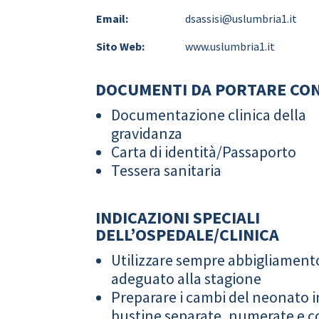
Email:
dsassisi@uslumbria1.it
Sito Web:
www.uslumbria1.it
DOCUMENTI DA PORTARE CON
Documentazione clinica della
gravidanza
Carta di identità/Passaporto
Tessera sanitaria
INDICAZIONI SPECIALI
DELL’OSPEDALE/CLINICA
Utilizzare sempre abbigliament
adeguato alla stagione
Preparare i cambi del neonato i
bustine separate, numerate e co