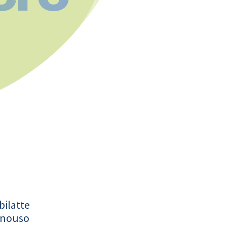
bilatte
onouso