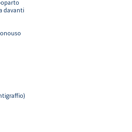
poparto
a davanti
monouso
tigraffio)