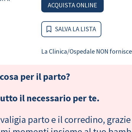
ACQUISTA ONLINE
SALVA LA LISTA
La Clinica/Ospedale NON fornisce 
cosa per il parto?
tto il necessario per te.
valigia parto e il corredino, grazie
primi momenti insieme al tuo bam