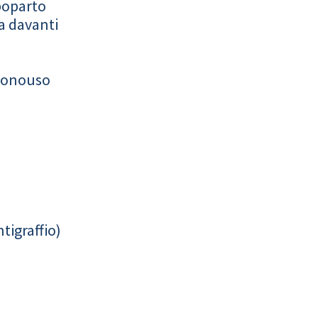
poparto
a davanti
monouso
tigraffio)