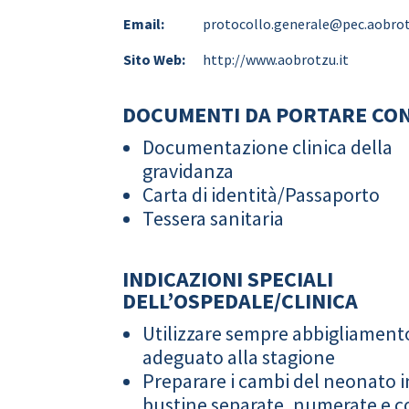
Email:
protocollo.generale@pec.aobrot
Sito Web:
http://www.aobrotzu.it
DOCUMENTI DA PORTARE CON
Documentazione clinica della
gravidanza
Carta di identità/Passaporto
Tessera sanitaria
INDICAZIONI SPECIALI
DELL’OSPEDALE/CLINICA
Utilizzare sempre abbigliament
adeguato alla stagione
Preparare i cambi del neonato i
bustine separate, numerate e co