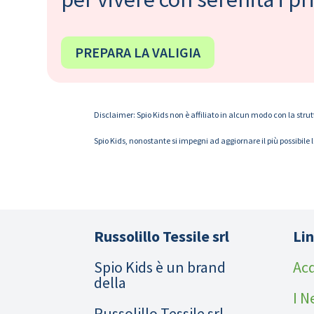
PREPARA LA VALIGIA
Disclaimer: Spio Kids non è affiliato in alcun modo con la strut
Spio Kids, nonostante si impegni ad aggiornare il più possibile 
Russolillo Tessile srl
Lin
Spio Kids è un brand
Acq
della
I N
Russolillo Tessile srl