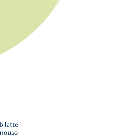
bilatte
onouso