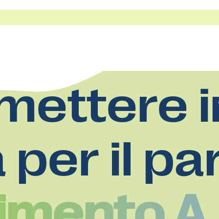
mettere i
a per il pa
limento A.