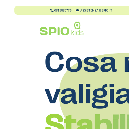
0815886776
ASSISTENZA@SPIO.IT
Cosa 
valigi
Stabi