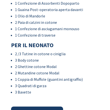
1 Confezione di Assorbenti Dopoparto
1 Guaina Post-operatoria aperta davanti
1 Olio di Mandorle
2 Paia di calzini in cotone
1 Confezione di asciugamani monouso
1 Confezione di traverse
PER IL NEONATO
2 /3 Tutine in cotone o ciniglia
3 Body cotone
2 Ghettine cotone Modal
2 Mutandine cotone Modal
1 Coppia di Muffole (guantini antigraffio)
3 Quadrati di garza
3 Bavette