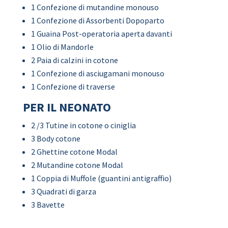
1 Confezione di mutandine monouso
1 Confezione di Assorbenti Dopoparto
1 Guaina Post-operatoria aperta davanti
1 Olio di Mandorle
2 Paia di calzini in cotone
1 Confezione di asciugamani monouso
1 Confezione di traverse
PER IL NEONATO
2 /3 Tutine in cotone o ciniglia
3 Body cotone
2 Ghettine cotone Modal
2 Mutandine cotone Modal
1 Coppia di Muffole (guantini antigraffio)
3 Quadrati di garza
3 Bavette