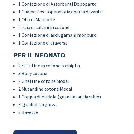
1 Confezione di Assorbenti Dopoparto
1 Guaina Post-operatoria aperta davanti
1 Olio di Mandorle
2 Paia di calzini in cotone
1 Confezione di asciugamani monouso
1 Confezione di traverse
PER IL NEONATO
2 /3 Tutine in cotone o ciniglia
3 Body cotone
2 Ghettine cotone Modal
2 Mutandine cotone Modal
1 Coppia di Muffole (guantini antigraffio)
3 Quadrati di garza
3 Bavette