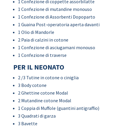
1 Confezione di coppette assorbilatte
1 Confezione di mutandine monouso
1 Confezione di Assorbenti Dopoparto
1 Guaina Post-operatoria aperta davanti
1 Olio di Mandorle
2 Paia di calzini in cotone
1 Confezione di asciugamani monouso
1 Confezione di traverse
PER IL NEONATO
2 /3 Tutine in cotone o ciniglia
3 Body cotone
2 Ghettine cotone Modal
2 Mutandine cotone Modal
1 Coppia di Muffole (guantini antigraffio)
3 Quadrati di garza
3 Bavette