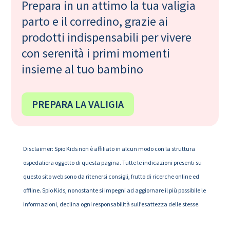
Prepara in un attimo la tua valigia
parto e il corredino, grazie ai
prodotti indispensabili per vivere
con serenità i primi momenti
insieme al tuo bambino
PREPARA LA VALIGIA
Disclaimer: Spio Kids non è affiliato in alcun modo con la struttura
ospedaliera oggetto di questa pagina. Tutte le indicazioni presenti su
questo sito web sono da ritenersi consigli, frutto di ricerche online ed
offline. Spio Kids, nonostante si impegni ad aggiornare il più possibile le
informazioni, declina ogni responsabilità sull’esattezza delle stesse.