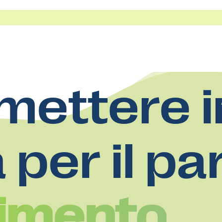
mettere i
a per il pa
limento