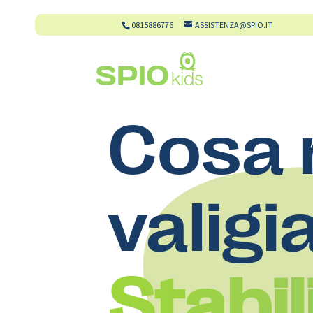
0815886776
ASSISTENZA@SPIO.IT
Cosa 
valigi
Stabi