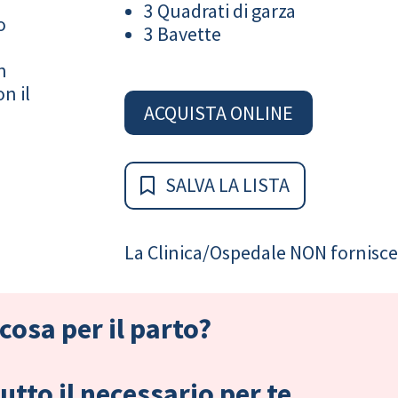
3 Quadrati di garza
o
3 Bavette
n
n il
ACQUISTA ONLINE
SALVA LA LISTA
La Clinica/Ospedale NON fornisce 
cosa per il parto?
tto il necessario per te.