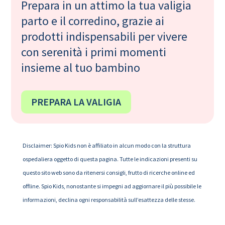
Prepara in un attimo la tua valigia
parto e il corredino, grazie ai
prodotti indispensabili per vivere
con serenità i primi momenti
insieme al tuo bambino
PREPARA LA VALIGIA
Disclaimer: Spio Kids non è affiliato in alcun modo con la struttura
ospedaliera oggetto di questa pagina. Tutte le indicazioni presenti su
questo sito web sono da ritenersi consigli, frutto di ricerche online ed
offline. Spio Kids, nonostante si impegni ad aggiornare il più possibile le
informazioni, declina ogni responsabilità sull’esattezza delle stesse.