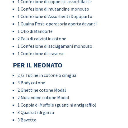
1 Confezione di coppette assorbilatte
1 Confezione di mutandine monouso
1 Confezione di Assorbenti Dopoparto
1 Guaina Post-operatoria aperta davanti
1 Olio di Mandorle
2 Paia di calzini in cotone
1 Confezione di asciugamani monouso
1 Confezione di traverse
PER IL NEONATO
2 /3 Tutine in cotone o ciniglia
3 Body cotone
2 Ghettine cotone Modal
2 Mutandine cotone Modal
1 Coppia di Muffole (guantini antigraffio)
3 Quadrati di garza
3 Bavette