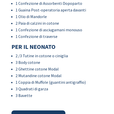
1 Confezione di Assorbenti Dopoparto
1 Guaina Post-operatoria aperta davanti
1 Olio di Mandorle
2 Paia di calzini in cotone
1 Confezione di asciugamani monouso
1 Confezione di traverse
PER IL NEONATO
2 /3 Tutine in cotone o ciniglia
3 Body cotone
2 Ghettine cotone Modal
2 Mutandine cotone Modal
1 Coppia di Muffole (guantini antigraffio)
3 Quadrati di garza
3 Bavette