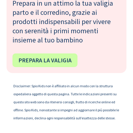
Prepara in un attimo la tua valigia
parto e il corredino, grazie ai
prodotti indispensabili per vivere
con serenità i primi momenti
insieme al tuo bambino
PREPARA LA VALIGIA
Disclaimer: Spio Kids non è affiliato in alcun modo con la struttura
ospedaliera oggetto di questa pagina. Tutte le indicazioni presenti su
questo sito web sono da ritenersi consigli, frutto di ricerche online ed
offline. Spio Kids, nonostante si impegni ad aggiornare il più possibile le
informazioni, declina ogni responsabilità sull’esattezza delle stesse.