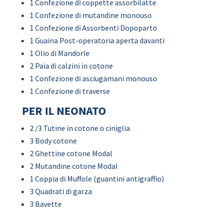
1 Confezione di coppette assorbilatte
1 Confezione di mutandine monouso
1 Confezione di Assorbenti Dopoparto
1 Guaina Post-operatoria aperta davanti
1 Olio di Mandorle
2 Paia di calzini in cotone
1 Confezione di asciugamani monouso
1 Confezione di traverse
PER IL NEONATO
2 /3 Tutine in cotone o ciniglia
3 Body cotone
2 Ghettine cotone Modal
2 Mutandine cotone Modal
1 Coppia di Muffole (guantini antigraffio)
3 Quadrati di garza
3 Bavette