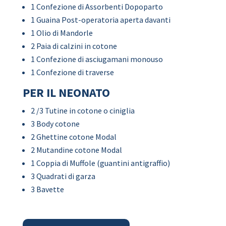
1 Confezione di Assorbenti Dopoparto
1 Guaina Post-operatoria aperta davanti
1 Olio di Mandorle
2 Paia di calzini in cotone
1 Confezione di asciugamani monouso
1 Confezione di traverse
PER IL NEONATO
2 /3 Tutine in cotone o ciniglia
3 Body cotone
2 Ghettine cotone Modal
2 Mutandine cotone Modal
1 Coppia di Muffole (guantini antigraffio)
3 Quadrati di garza
3 Bavette