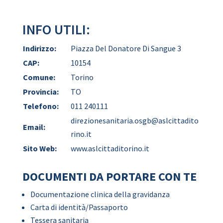
INFO UTILI:
Indirizzo:
Piazza Del Donatore Di Sangue 3
CAP:
10154
Comune:
Torino
Provincia:
TO
Telefono:
011 240111
direzionesanitaria.osgb@aslcittadito
Email:
rino.it
Sito Web:
www.aslcittaditorino.it
DOCUMENTI DA PORTARE CON TE
Documentazione clinica della gravidanza
Carta di identità/Passaporto
Tessera sanitaria