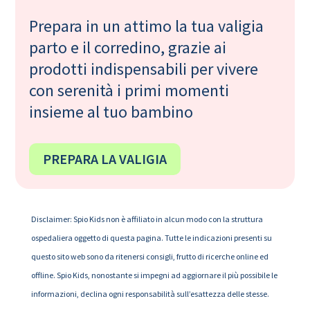
Prepara in un attimo la tua valigia
parto e il corredino, grazie ai
prodotti indispensabili per vivere
con serenità i primi momenti
insieme al tuo bambino
PREPARA LA VALIGIA
Disclaimer: Spio Kids non è affiliato in alcun modo con la struttura
ospedaliera oggetto di questa pagina. Tutte le indicazioni presenti su
questo sito web sono da ritenersi consigli, frutto di ricerche online ed
offline. Spio Kids, nonostante si impegni ad aggiornare il più possibile le
informazioni, declina ogni responsabilità sull’esattezza delle stesse.