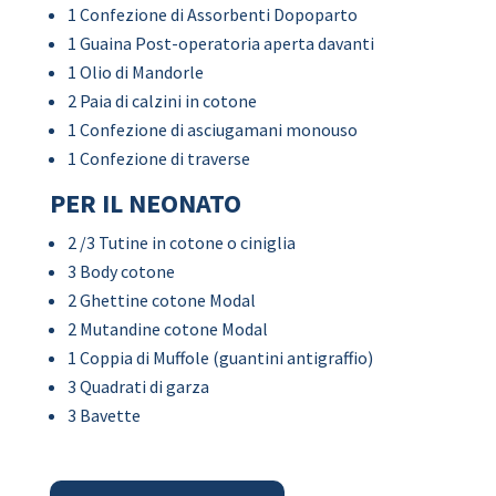
1 Confezione di Assorbenti Dopoparto
1 Guaina Post-operatoria aperta davanti
1 Olio di Mandorle
2 Paia di calzini in cotone
1 Confezione di asciugamani monouso
1 Confezione di traverse
PER IL NEONATO
2 /3 Tutine in cotone o ciniglia
3 Body cotone
2 Ghettine cotone Modal
2 Mutandine cotone Modal
1 Coppia di Muffole (guantini antigraffio)
3 Quadrati di garza
3 Bavette