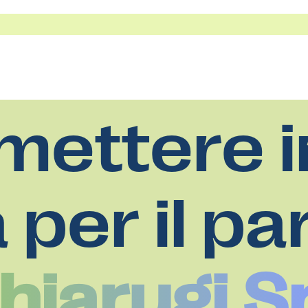
mettere i
a per il pa
Chiarugi Sr