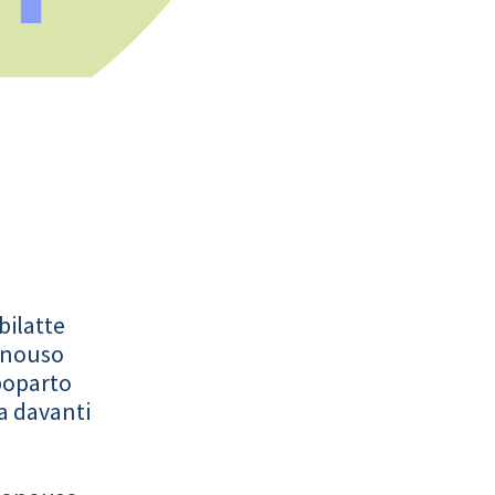
bilatte
onouso
poparto
a davanti