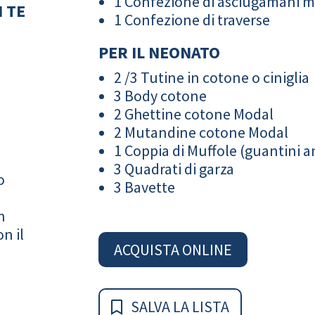
1 Confezione di asciugamani 
 TE
1 Confezione di traverse
PER IL NEONATO
2 /3 Tutine in cotone o ciniglia
3 Body cotone
2 Ghettine cotone Modal
2 Mutandine cotone Modal
1 Coppia di Muffole (guantini an
3 Quadrati di garza
o
3 Bavette
n
n il
ACQUISTA ONLINE
SALVA LA LISTA