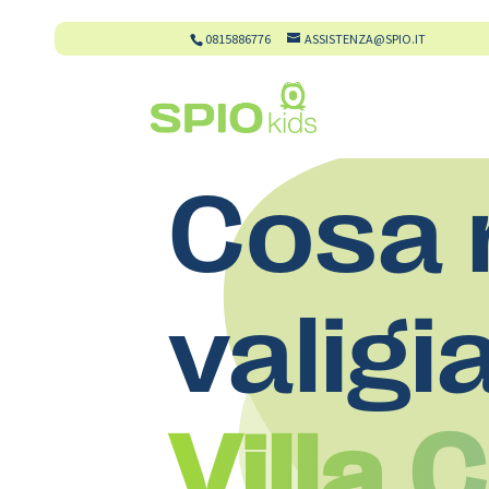
0815886776
ASSISTENZA@SPIO.IT
Cosa 
valigi
Villa 