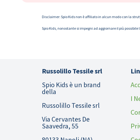
Disclaimer: Spio Kids non è affiliato in alcun modo con la strut
Spio Kids, nonostante si impegni ad aggiornare il più possibile 
Russolillo Tessile srl
Lin
Spio Kids è un brand
Acq
della
I N
Russolillo Tessile srl
Cor
Via Cervantes De
Saavedra, 55
Pri
80133 Napoli (NA)
Coo