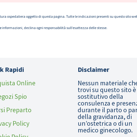
tura ospedaliera oggetto di questa pagina. Tutte le indicazioni presenti su questo sito web s
le informazioni, declina ogni responsabilità sull’esattezza delle stesse.
k Rapidi
Disclaimer
uista Online
Nessun materiale ch
trovi su questo sito è
egozi Spio
sostitutivo della
consulenza e presen
si Preparto
durante il parto o pa
della gravidanza, di
vacy Policy
un’ostetrica o di un
medico ginecologo.
kie Policy