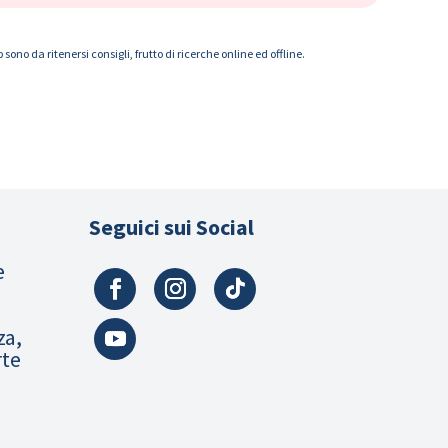
ono da ritenersi consigli, frutto di ricerche online ed offline.
Seguici sui Social
e
za,
rte