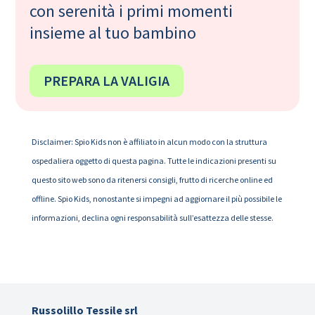
con serenità i primi momenti
insieme al tuo bambino
PREPARA LA VALIGIA
Disclaimer: Spio Kids non è affiliato in alcun modo con la struttura
ospedaliera oggetto di questa pagina. Tutte le indicazioni presenti su
questo sito web sono da ritenersi consigli, frutto di ricerche online ed
offline. Spio Kids, nonostante si impegni ad aggiornare il più possibile le
informazioni, declina ogni responsabilità sull’esattezza delle stesse.
Russolillo Tessile srl