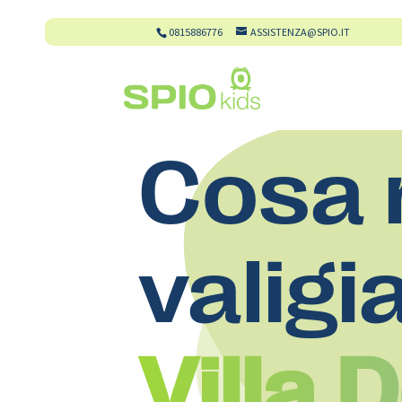
0815886776
ASSISTENZA@SPIO.IT
Cosa 
valigi
Villa 