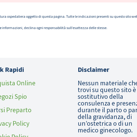
tura ospedaliera oggetto di questa pagina. Tutte le indicazioni presenti su questo sito web s
le informazioni, declina ogni responsabilità sull’esattezza delle stesse.
k Rapidi
Disclaimer
uista Online
Nessun materiale ch
trovi su questo sito è
egozi Spio
sostitutivo della
consulenza e presen
si Preparto
durante il parto o pa
della gravidanza, di
vacy Policy
un’ostetrica o di un
medico ginecologo.
kie Policy