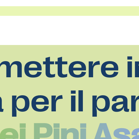
mettere i
a per il pa
Dei Pini As