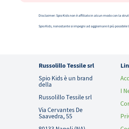
Disclaimer: Spio Kids non è affiliato in alcun modo con la strut
Spio Kids, nonostante si impegni ad aggiornare il più possibile 
Russolillo Tessile srl
Lin
Spio Kids è un brand
Acq
della
I N
Russolillo Tessile srl
Cor
Via Cervantes De
Saavedra, 55
Pri
80133 Napoli (NA)
Coo