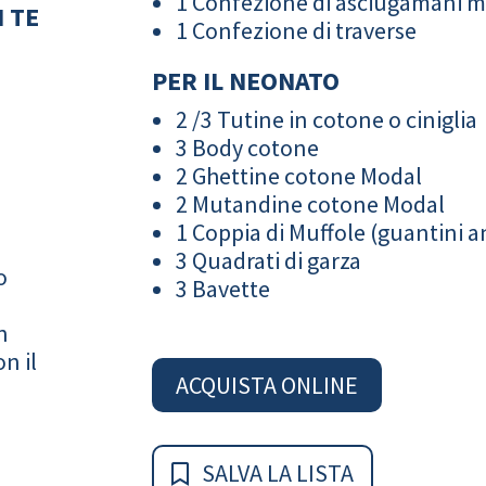
1 Confezione di asciugamani 
 TE
1 Confezione di traverse
PER IL NEONATO
2 /3 Tutine in cotone o ciniglia
3 Body cotone
2 Ghettine cotone Modal
2 Mutandine cotone Modal
1 Coppia di Muffole (guantini an
3 Quadrati di garza
o
3 Bavette
n
n il
ACQUISTA ONLINE
SALVA LA LISTA