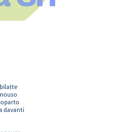
bilatte
onouso
poparto
a davanti