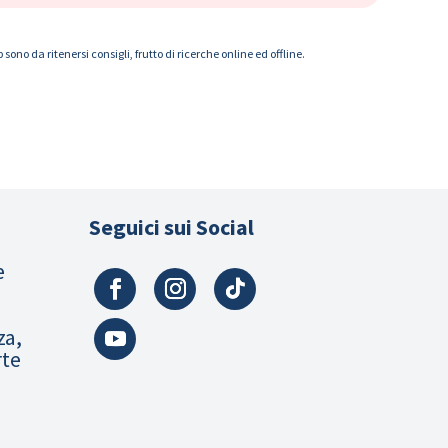
ono da ritenersi consigli, frutto di ricerche online ed offline.
Seguici sui Social
e
za,
rte